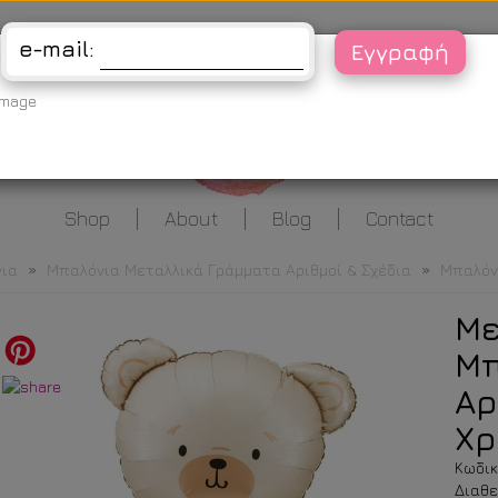
Είσοδος
e-mail:
Shop
About
Blog
Contact
ια
»
Μπαλόνια Μεταλλικά Γράμματα Αριθμοί & Σχέδια
»
Μπαλόν
Με
Μπ
Αρ
Χρ
Κωδικ
Διαθε