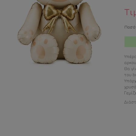
Τι
Ποσό
Υπέρο
αρκου
Θα γί
του b
Υπάρχ
χρυσό
Γεμίζ
Διάστ