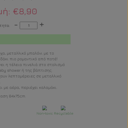
μή:
€8,90
-
+
τητα:
χο, μεταλλικό μπαλόνι με το
δάκι πιο ρομαντικό από ποτέ!
νει η τέλεια πινελιά στο στολισμό
aby shower ή της βάπτισης.
ουν λεπτομέρειες σε μεταλλικό
.
ει με αέρα, περιέχει καλαμάκι.
αση 84x75cm.
Non‐toxic
Recyclable