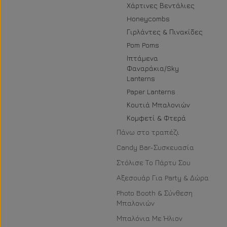
Χάρτινες Βεντάλιες
Honeycombs
Γιρλάντες & Πινακίδες
Pom Poms
Ιπτάμενα
Φαναράκια/Sky
Lanterns
Paper Lanterns
Κουτιά Μπαλονιών
Κομφετί & Φτερά
Πάνω στο τραπέζι
Candy Bar-Συσκευασία
Στόλισε Το Πάρτυ Σου
Αξεσουάρ Για Party & Δώρα
Photo Booth & Σύνθεση
Μπαλονιών
Μπαλόνια Με Ήλιον