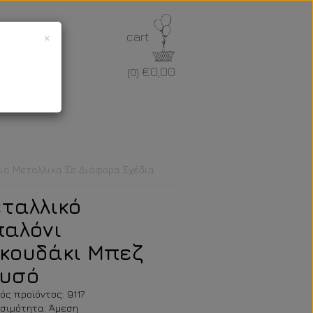
×
cart
€0,00
(0)
ια Μεταλλικά Σε Διάφορα Σχέδια
ταλλικό
αλόνι
κουδάκι Μπεζ
υσό
ός προϊόντος: 9117
σιμότητα: Άμεση