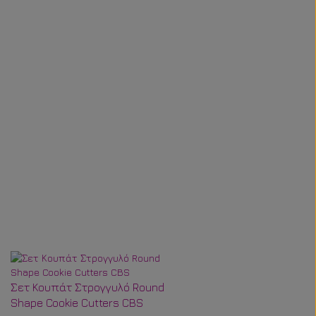
Σετ Κουπάτ Στρογγυλό Round
Popsicle Sticks Παστέλ
Shape Cookie Cutters CBS
Ουράνιο Τόξο