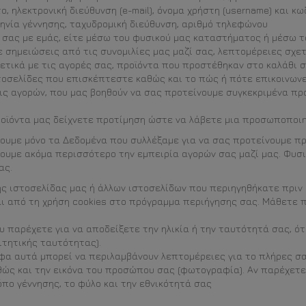
ο, ηλεκτρονική διεύθυνση (e-mail), όνομα χρήστη (username) και κω
μηνία γέννησης, ταχυδρομική διεύθυνση, αριθμό τηλεφώνου
ς σας με εμάς, είτε μέσω του φυσικού μας καταστήματος ή μέσω 
ε σημειώσεις από τις συνομιλίες μας μαζί σας, λεπτομέρειες σχε
ετικά με τις αγορές σας, προϊόντα που προστέθηκαν στο καλάθι 
τοσελίδες που επισκέπτεστε καθώς και το πώς ή πότε επικοινωνε
ις αγορών, που μας βοηθούν να σας προτείνουμε συγκεκριμένα πρ
προϊόντα μας δείχνετε προτίμηση ώστε να λάβετε μια προσωποπο
ουμε μόνο τα Δεδομένα που συλλέξαμε για να σας προτείνουμε πρ
ουμε ακόμα περισσότερο την εμπειρία αγορών σας μαζί μας. Φυσικ
ας.
ης ιστοσελίδας μας ή άλλων ιστοσελίδων που περιηγηθήκατε πριν
ι από τη χρήση cookies στο πρόγραμμα περιήγησης σας. Μάθετε 
παρέχετε για να αποδείξετε την ηλικία ή την ταυτότητά σας, ότ
ιτητικής ταυτότητας).
φα αυτά μπορεί να περιλαμβάνουν λεπτομέρειες για το πλήρες σας
ώς και την εικόνα του προσώπου σας (φωτογραφία). Αν παρέχετε
πο γέννησης, το φύλο και την εθνικότητά σας