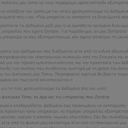
ς πελάτες μας ώστε να τους παρέχουμε υψηλό επίπεδο εξυπηρέτη
να αλλάξετε τον τρόπο με τον οποίο χρησιμοποιούμε τα Δεδομένα
ικαιώματά σας;» και «Πώς μπορείτε να ασκήσετε τα δικαιώματά σα
ιραστείτε τα Δεδομένα μαζί μας ή να αρνηθείτε ορισμένα δικαιώμ
υπηρεσίες που έχετε ζητήσει. Για παράδειγμα, αν μας ζητήσατε
δεν μπορούμε να σας εξυπηρετήσουμε, εάν έχετε αποσύρει τη γενι
ργασία των Δεδομένων σας διεξάγεται είτε από το ειδικά εξουσι
πληροφορικής και ηλεκτρονικών συσκευών από την Εταιρεία και κα
ικά για την τήρηση εμπιστευτικότητας και την προστασία των Δε
ίτευξη των σκοπών που συνδέονται αυστηρά με τη χρήση του Δικτ
ω του Δικτυακού μας Τόπου. Πληροφορίες σχετικά θα βρείτε παρα
μένα και πως αυτά κοινοποιούνται;».
για το πώς χρησιμοποιούμε τα Δεδομένα σας και γιατί:
ν Δικτυακό Τόπο, το App και τις υπηρεσίες που ζητάτε
αιρεία επεξεργάζεται Δεδομένα σας προκειμένου να εκπληρώσει τ
ία προϊόντων ή/και υπηρεσιών, να παρέχει υπηρεσίες εξυπηρέτη
ικρούσει, εγείρει ή ασκήσει νομικές απαιτήσεις. Εάν δεν συλλέξο
 είτε από το φυσικό μας κατάστημα είτε από το ηλεκτρονικό μας