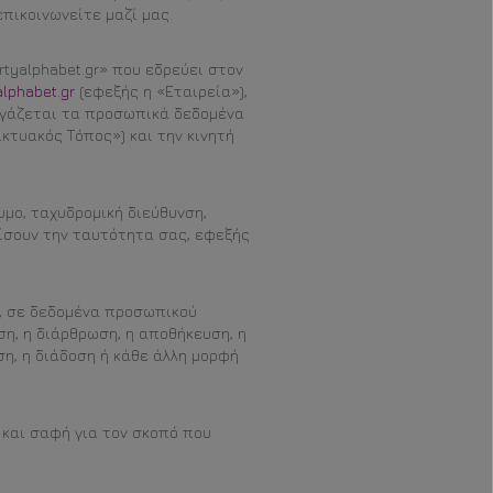
πικοινωνείτε μαζί μας.
rtyalphabet.gr» που εδρεύει στον
alphabet.gr
(εφεξής η «Εταιρεία»),
εργάζεται τα προσωπικά δεδομένα
κτυακός Τόπος») και την κινητή
ο, ταχυδρομική διεύθυνση,
ρίσουν την ταυτότητα σας, εφεξής
, σε δεδομένα προσωπικού
η, η διάρθρωση, η αποθήκευση, η
ση, η διάδοση ή κάθε άλλη μορφή
και σαφή για τον σκοπό που