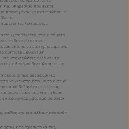
Ενδέχεται να χρειαστεί να
 ή της υπηρεσίας που έχετε
τημα προκειμένου να εκπληρώσουμε
οβλέπει
παρέχει τις λειτουργίες
τα που υποβάλλετε, στα αιτήματα
ίνει τη δυνατότητα να
ρούμε επίσης να διατηρήσουμε ένα
ποιαδήποτε μελλοντική
ς μας υποχρεώσεις αλλά και τα
στε σε θέση να βελτιώσουμε τις
υπηρεσία (όπως μεταφορικές
ότητα να ικανοποιήσουμε το αίτημά
ροσωπικά δεδομένα με τρίτους
και ικανοτήτων σας για τη θέση
ς επικοινωνίας μαζί σας σε σχέση
ς, καθώς και για άλλους σκοπούς
οποιήσουμε τα προσωπικά σας