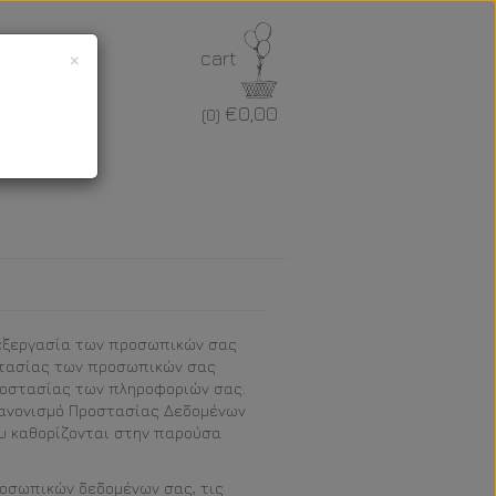
×
cart
€0,00
(0)
πεξεργασία των προσωπικών σας
οστασίας των προσωπικών σας
ροστασίας των πληροφοριών σας.
Κανονισμό Προστασίας Δεδομένων
ου καθορίζονται στην παρούσα
ροσωπικών δεδομένων σας, τις