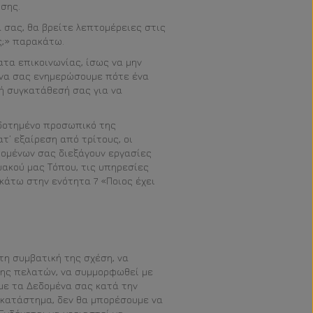
σης.
 σας, θα βρείτε λεπτομέρειες στις
ς;» παρακάτω.
ατα επικοινωνίας, ίσως να μην
 να σας ενημερώσουμε πότε ένα
κή συγκατάθεσή σας για να
οδοτημένο προσωπικό της
τ’ εξαίρεση από τρίτους, οι
δομένων σας διεξάγουν εργασίες
υακού μας Τόπου, τις υπηρεσίες
κάτω στην ενότητα 7 «Ποιος έχει
η συμβατική της σχέση, να
σης πελατών, να συμμορφωθεί με
υμε τα Δεδομένα σας κατά την
 κατάστημα, δεν θα μπορέσουμε να