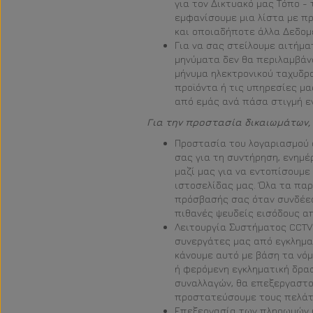
για τον Δικτυακό μας Τόπο -
εμφανίσουμε μια λίστα με π
και οποιαδήποτε άλλα Δεδομέ
Για να σας στείλουμε αιτήμα
μηνύματα δεν θα περιλαμβάν
μήνυμα ηλεκτρονικού ταχυδρο
προϊόντα ή τις υπηρεσίες μα
από εμάς ανά πάσα στιγμή ε
Για την προστασία δικαιωμάτων, 
Προστασία του λογαριασμού 
σας για τη συντήρηση, ενημ
μαζί μας για να εντοπίσουμε
ιστοσελίδας μας. Όλα τα πα
πρόσβασής σας όταν συνδέεσ
πιθανές ψευδείς εισόδους α
Λειτουργία Συστήματος CCTV:
συνεργάτες μας από εγκλημα
κάνουμε αυτό με βάση τα νό
ή φερόμενη εγκληματική δρ
συναλλαγών, θα επεξεργαστο
προστατεύσουμε τους πελάτε
Επεξεργασία των πληρωμών κ