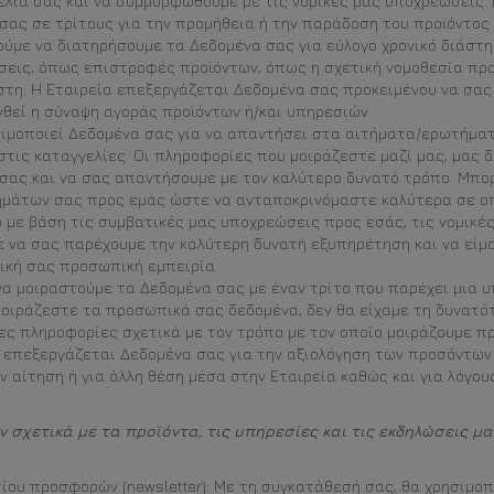
ία σας και να συμμορφωθούμε με τις νομικές μας υποχρεώσεις. 
σας σε τρίτους για την προμήθεια ή την παράδοση του προϊόντος
ρούμε να διατηρήσουμε τα Δεδομένα σας για εύλογο χρονικό διάσ
σεις, όπως επιστροφές προϊόντων, όπως η σχετική νομοθεσία πρ
τη: Η Εταιρεία επεξεργάζεται Δεδομένα σας προκειμένου να σας 
νθεί η σύναψη αγοράς προϊόντων ή/και υπηρεσιών
ησιμοποιεί Δεδομένα σας για να απαντήσει στα αιτήματα/ερωτήμα
τις καταγγελίες. Οι πληροφορίες που μοιράζεστε μαζί μας, μας δ
 σας και να σας απαντήσουμε με τον καλύτερο δυνατό τρόπο. Μπο
μάτων σας προς εμάς ώστε να ανταποκρινόμαστε καλύτερα σε ο
ό με βάση τις συμβατικές μας υποχρεώσεις προς εσάς, τις νομικέ
 να σας παρέχουμε την καλύτερη δυνατή εξυπηρέτηση και να είμα
δική σας προσωπική εμπειρία
να μοιραστούμε τα Δεδομένα σας με έναν τρίτο που παρέχει μια 
α μοιράζεστε τα προσωπικά σας δεδομένα, δεν θα είχαμε τη δυνατ
ες πληροφορίες σχετικά με τον τρόπο με τον οποίο μοιράζουμε π
 επεξεργάζεται Δεδομένα σας για την αξιολόγηση των προσόντων 
ν αίτηση ή για άλλη θέση μέσα στην Εταιρεία καθώς και για λόγου
 σχετικά με τα προϊόντα, τις υπηρεσίες και τις εκδηλώσεις μα
ίου προσφορών (newsletter): Με τη συγκατάθεσή σας, θα χρησιμ