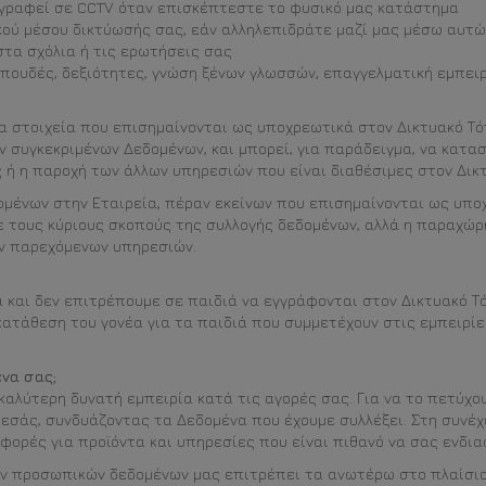
αγραφεί σε CCTV όταν επισκέπτεστε το φυσικό μας κατάστημα
κού μέσου δικτύωσής σας, εάν αλληλεπιδράτε μαζί μας μέσω αυτών
τα σχόλια ή τις ερωτήσεις σας
πουδές, δεξιότητες, γνώση ξένων γλωσσών, επαγγελματική εμπειρ
 στοιχεία που επισημαίνονται ως υποχρεωτικά στον Δικτυακό Τόπ
 συγκεκριμένων Δεδομένων, και μπορεί, για παράδειγμα, να κατασ
 η παροχή των άλλων υπηρεσιών που είναι διαθέσιμες στον Δικτ
νων στην Εταιρεία, πέραν εκείνων που επισημαίνονται ως υποχρ
ε τους κύριους σκοπούς της συλλογής δεδομένων, αλλά η παραχώρ
ν παρεχόμενων υπηρεσιών.
και δεν επιτρέπουμε σε παιδιά να εγγράφονται στον Δικτυακό Τό
κατάθεση του γονέα για τα παιδιά που συμμετέχουν στις εμπειρίε
να σας;
αλύτερη δυνατή εμπειρία κατά τις αγορές σας. Για να το πετύχο
 εσάς, συνδυάζοντας τα Δεδομένα που έχουμε συλλέξει. Στη συνέχ
ορές για προϊόντα και υπηρεσίες που είναι πιθανό να σας ενδια
ων προσωπικών δεδομένων μας επιτρέπει τα ανωτέρω στο πλαίσιο