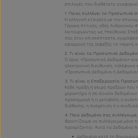
επιλογές που διαθέτετε αναφορικά
1. Ποιος συλλέγει τα Προσωπικά σ
Η ελληνική εταιρεία με την επωνυμ
Γέρακα Αττικής, οδός Ανδρονίκου 4
λειτουργώντας ως Υπεύθυνος Επεξε
σας όταν επισκέπτεστε, εγγράφεστ
εφαρμογή της (εφεξής το «App»), 
2. Τι είναι τα Προσωπικά Δεδομέν
Ο όρος «Προσωπικά Δεδομένα» ανα
ηλεκτρονική διεύθυνση, τηλέφωνο ε
«Προσωπικά Δεδομένα ή Δεδομένα»
3. Τι είναι η Επεξεργασία Προσω
Κάθε πράξη ή σειρά πράξεων που 
χαρακτήρα ή σε σύνολα δεδομένων 
προσαρμογή ή η μεταβολή, η ανάκτη
διάθεσης, η συσχέτιση ή ο συνδυασ
4. Ποια Δεδομένα σας συλλέγουμε;
Φροντίζουμε να συλλέγουμε μόνο τ
προορίζονται. Αυτά τα Δεδομένα π
Δεδομένα κατά τη δημιουργία