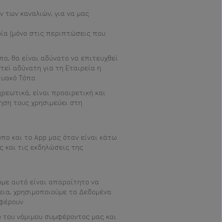
 των καναλιών, για να μας
ία (μόνο στις περιπτώσεις που
ο, θα είναι αδύνατο να επιτευχθεί
τεί αδύνατη για τη Εταιρεία η
υακό Τόπο.
εωτικά, είναι προαιρετική και
ηση τους χρησιμεύει στη
πο και το App μας όταν είναι κάτω
ς και τις εκδηλώσεις της
υμε αυτό είναι απαραίτητο να
εια, χρησιμοποιούμε τα Δεδομένα
φέρουν.
 του νόμιμου συμφέροντος μας και