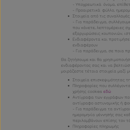
- Υποχρεωτικά: όνομα, επίθετ
- Προαιρετικά: φύλλο, ημερο
Στοιχεία από τις συναλλαγέ
- Για παράδειγμα, συλλέγουμ
που κάνετε, λεπτομέρειες σχ
εξαργυρώσεις κουπονιών, ισ
Ενδιαφέροντα και προτιμήσε
ενδιαφέρουν
- Για παράδειγμα, σε ποια 
Θα ζητήσουμε και θα χρησιμοποιήσ
ενδιαφέροντος σας και να βελτιώσ
μοιράζεστε τέτοια στοιχεία μαζί μ
Στοιχεία επισκεψιμότητας τ
Πληροφορίες που συλλέγοντα
χρήσης cookies
εδώ
Αντίγραφα των εγγράφων που 
αντίγραφο αστυνομικής ή φο
- Για παράδειγμα τα αντίγρα
ημερομηνία γέννησής σας καθ
περιλαμβάνουν επίσης τον τό
Πληροφορίες πληρωμής