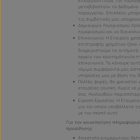
επεξεργαστούμε την παραγγελ
μεταβιβαστούν τα Δεδομένα 
παραγγείλει. Επιπλέον, μπο
τις συμβατικές μας υποχρεώ
Δημιουργία Λογαριασμού Χρήσ
λογαριασμού και να διευκολυ
Επικοινωνία: Η Εταιρεία χρ
επιστροφής χρημάτων ή/και σ
διαχειριστούμε τα αιτήματά
αρχείο των ερωτημάτων/αιτη
επικοινωνία. Το κάνουμε αυτ
νόμιμα συμφέροντά μας ώστε
υπηρεσίες μας με βάση την 
Πολλές φορές, θα χρειαστεί 
εταιρείες courier). Χωρίς ν
σας. Ακολουθούν περισσότερ
Εύρεση Εργασίας: Η Εταιρεία
για την οποία υποβάλλατε τη
με τον σκοπό αυτό
Για την κοινοποίηση πληροφοριών
προώθησης
Αποστολή ενημερωτικού δελτ