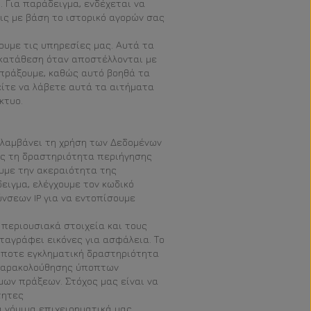
. Για παράδειγμα, ενδέχεται να
ς με βάση το ιστορικό αγορών σας
ουμε τις υπηρεσίες μας. Αυτά τα
γκατάθεση όταν αποστέλλονται με
 πράξουμε, καθώς αυτό βοηθά τα
είτε να λάβετε αυτά τα αιτήματα
κτυο.
λαμβάνει τη χρήση των Δεδομένων
ης τη δραστηριότητα περιήγησης
υμε την ακεραιότητα της
ειγμα, ελέγχουμε τον κωδικό
σεων IP για να εντοπίσουμε
περιουσιακά στοιχεία και τους
αγράφει εικόνες για ασφάλεια. Το
ήποτε εγκληματική δραστηριότητα
 παρακολούθησης ύποπτων
ων πράξεων. Στόχος μας είναι να
τητες
 νόμιμα επιχειρηματικά μας