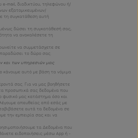
e-mail, διαδικτύου, τηλεφώνου ή/
ένων εξατομικευμένων/
ε τη συγκατάθεση αυτή
ουμένως δώσει τη συγκατάθεσή σας,
τότητα να ανακαλέσετε τη
φωνείτε να συμμετάσχετε σε
ς παραδώσει το δώρο σας.
ων και των υπηρεσιών μας
ο κάνουμε αυτό με βάση τα νόμιμα
ροντά σας. Για να μας βοηθήσετε
 τα προσωπικά σας δεδομένα που
o φυσικό μας κατάστημα όσο και
λλέγουμε απευθείας από εσάς με
ταβιβάσετε αυτά τα δεδομένα σε
με την εμπειρία σας και να
 χρησιμοποιήσουμε τα Δεδομένα που
βάνετε ειδοποιήσεις μέσω App ή -