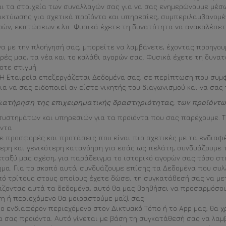
αι τα στοιχεία των συναλλαγών σας για να σας ενημερώνουμε μέσω 
δικτύωσης για σχετικά προϊόντα και υπηρεσίες, συμπεριλαμβανομ
ν, εκπτώσεων κ.λπ. Φυσικά έχετε τη δυνατότητα να ανακαλέσετ
λογα με την πλοήγησή σας, μπορείτε να λαμβάνετε, έχοντας προηγ
ρές μας, τα νέα και το καλάθι αγορών σας. Φυσικά έχετε τη δυνα
οτε στιγμή
 Η Εταιρεία επεξεργάζεται Δεδομένα σας, σε περίπτωση που συμ
για να σας ειδοποιεί αν είστε νικητής του διαγωνισμού και να σα
 διατήρηση της επιχειρηματικής δραστηριότητας, των προϊόντ
συστημάτων και υπηρεσιών για τα προϊόντα που σας παρέχουμε. Τ
οντα
 προσφορές και προτάσεις που είναι πιο σχετικές με τα ενδιαφέ
ερη και γενικότερη κατανόηση για εσάς ως πελάτη, συνδυάζουμε
ταξύ μας σχέση, για παράδειγμα το ιστορικό αγορών σας τόσο στ
ημα. Για το σκοπό αυτό, συνδυάζουμε επίσης τα Δεδομένα που συ
ό τρίτους στους οποίους έχετε δώσει τη συγκατάθεσή σας να με
άζοντας αυτά τα δεδομένα, αυτό θα μας βοηθήσει να προσαρμόσου
 ή περιεχόμενο θα μοιραστούμε μαζί σας
ιο ενδιαφέρον περιεχόμενο στον Δικτυακό Τόπο ή το App μας, θα
 σας προϊόντα. Αυτό γίνεται με βάση τη συγκατάθεσή σας να λαμ