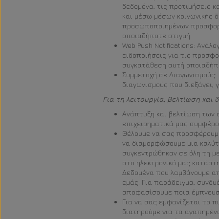
δεδομένα, τις προτιμήσεις κ
και μέσω μέσων κοινωνικής 
προσωποποιημένων προσφορώ
οποιαδήποτε στιγμή
Web Push Notifications: Ανά
ειδοποιήσεις για τις προσφο
συγκατάθεση αυτή οποιαδήπ
Συμμετοχή σε Διαγωνισμούς:
διαγωνισμούς που διεξάγει, 
Για τη λειτουργία, βελτίωση και
Ανάπτυξη και βελτίωση των 
επιχειρηματικά μας συμφέρ
Θέλουμε να σας προσφέρουμε
να διαμορφώσουμε μια καλύτ
συγκεντρώθηκαν σε όλη τη με
στο ηλεκτρονικό μας κατάστ
Δεδομένα που λαμβάνουμε απ
εμάς. Για παράδειγμα, συνδυ
αποφασίσουμε ποια έμπνευση
Για να σας εμφανίζεται το π
διατηρούμε για τα αγαπημένα