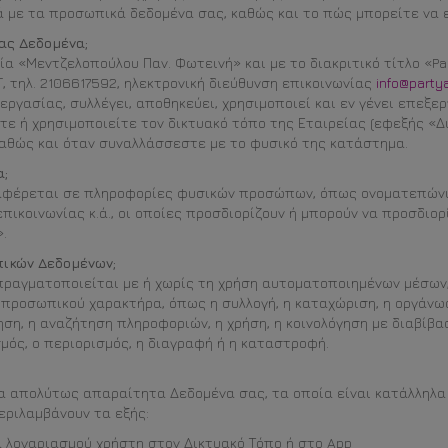
 με τα προσωπικά δεδομένα σας, καθώς και το πώς μπορείτε να ε
ας Δεδομένα;
ία «Μεντζελοπούλου Παν. Φωτεινή» και με το διακριτικό τίτλο «Pa
Γ, τηλ. 2106617592, ηλεκτρονική διεύθυνση επικοινωνίας
info@party
ργασίας, συλλέγει, αποθηκεύει, χρησιμοποιεί και εν γένει επεξ
ε ή χρησιμοποιείτε τον δικτυακό τόπο της Εταιρείας (εφεξής «Δι
καθώς και όταν συναλλάσσεστε με το φυσικό της κατάστημα.
α;
φέρεται σε πληροφορίες φυσικών προσώπων, όπως ονοματεπώνυμ
πικοινωνίας κ.ά., οι οποίες προσδιορίζουν ή μπορούν να προσδιο
.
πικών Δεδομένων;
πραγματοποιείται με ή χωρίς τη χρήση αυτοματοποιημένων μέσων
προσωπικού χαρακτήρα, όπως η συλλογή, η καταχώριση, η οργάνωσ
ση, η αναζήτηση πληροφοριών, η χρήση, η κοινολόγηση με διαβίβα
μός, ο περιορισμός, η διαγραφή ή η καταστροφή.
α απολύτως απαραίτητα Δεδομένα σας, τα οποία είναι κατάλληλα 
εριλαμβάνουν τα εξής:
 λογαριασμού χρήστη στον Δικτυακό Τόπο ή στο App