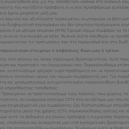
 τη συγκατάθεσή σας για την τοποθέτηση cookies στη συσκευή σας
ροϊόντα που κοιτάξατε πρόσφατα ή να σας προσφέρουμε συστάσει
να έχετε μοιραστεί μαζί μας
τα έρευνας και αξιολόγησης προκειμένου να μπορούμε να βελτιώσ
ουν διαφημιστικό περιεχόμενο και δεν απαιτούν προηγούμενη συ
μείου ή με μήνυμα κειμένου (SMS). Έχουμε νόμιμο συμφέρον να το
ς να είναι πιο συναφή με εσάς. Φυσικά, είστε ελεύθεροι να αρνηθ
νημερώνοντας τις προτιμήσεις σας στο λογαριασμό σας στο διαδί
περιουσιακών στοιχείων ή ασφάλειας, δικών μας ή τρίτων
σας από απάτες και άλλες παράνομες δραστηριότητες: Αυτό περι
έρωση και προστασία του λογαριασμού σας. Παρακολουθούμε επίσ
 και να επιλύσουμε γρήγορα τυχόν προβλήματα και να προστατέψο
ραπάνω αποτελούν μέρος του νόμιμου συμφέροντός μας. Για παράδ
τε και χρησιμοποιούμε αυτοματοποιημένη παρακολούθηση διευθύν
πό απροσδόκητες τοποθεσίες
 Προκειμένου να προστατεύσουμε τους πελάτες, τους χώρους, τα 
τικότητα, λειτουργούμε σύστημα CCTV στο κατάστημα μας που κατ
μιμα επιχειρηματικά μας συμφέροντα. Εάν διαπιστώσουμε οποιαδ
αστηριότητα μέσω της χρήσης CCTV, παρακολούθησης απάτης και
ύμε αυτά τα Δεδομένα για λόγους πρόληψης ή ανίχνευσης παράνομ
ς, υπαλλήλους και συνεργάτες μας από εγκληματικές δραστηριό
αι την αποτροπή δόλιων συναλλαγών: Το κάνουμε αυτό με βάση τα