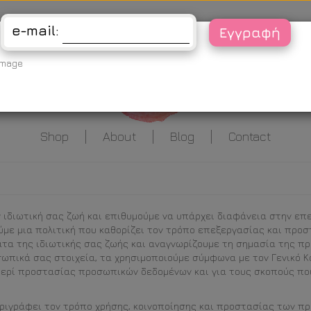
Είσοδος
e-mail:
Shop
About
Blog
Contact
 ιδιωτική σας ζωή και επιθυμούμε να υπάρχει διαφάνεια στην ε
ούμε μια πολιτική που καθορίζει τον τρόπο επεξεργασίας και πρ
τα της ιδιωτικής σας ζωής και αναγνωρίζουμε τη σημασία της π
ωπικά σας στοιχεία, τα χρησιμοποιούμε σύμφωνα με τον Γενικό 
 περί προστασίας προσωπικών δεδομένων και για τους σκοπούς π
ριγράφει τον τρόπο χρήσης, κοινοποίησης και προστασίας των π