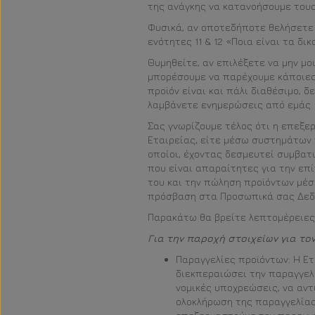
της ανάγκης να κατανοήσουμε του
Φυσικά, αν οποτεδήποτε θελήσετε 
ενότητες 11 & 12 «Ποια είναι τα δ
Θυμηθείτε, αν επιλέξετε να μην μο
μπορέσουμε να παρέχουμε κάποιες 
προϊόν είναι και πάλι διαθέσιμο, 
λαμβάνετε ενημερώσεις από εμάς.
Σας γνωρίζουμε τέλος ότι η επεξε
Εταιρείας, είτε μέσω συστημάτων 
οποίοι, έχοντας δεσμευτεί συμβατ
που είναι απαραίτητες για την επ
του και την πώληση προϊόντων μέσ
πρόσβαση στα Προσωπικά σας Δεδο
Παρακάτω θα βρείτε λεπτομέρειες 
Για την παροχή στοιχείων για το
Παραγγελίες προϊόντων: Η Ετ
διεκπεραιώσει την παραγγελ
νομικές υποχρεώσεις, να αντ
ολοκλήρωση της παραγγελίας