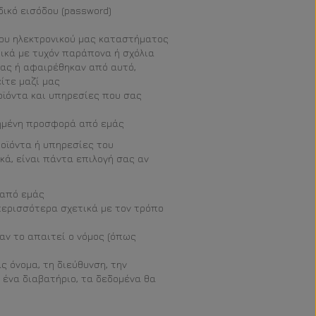
δικό εισόδου (password)
του ηλεκτρονικού μας καταστήματος
τικά με τυχόν παράπονα ή σχόλια
σας ή αφαιρέθηκαν από αυτό,
ίτε μαζί μας
οϊόντα και υπηρεσίες που σας
ιημένη προσφορά από εμάς
οϊόντα ή υπηρεσίες του
ά, είναι πάντα επιλογή σας αν
 από εμάς
περισσότερα σχετικά με τον τρόπο
αν το απαιτεί ο νόμος (όπως
 όνομα, τη διεύθυνση, την
 ένα διαβατήριο, τα δεδομένα θα