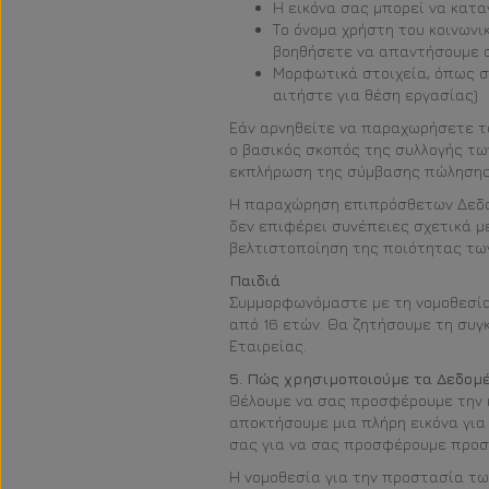
Η εικόνα σας μπορεί να κατ
Το όνομα χρήστη του κοινωνι
βοηθήσετε να απαντήσουμε σ
Μορφωτικά στοιχεία, όπως σ
αιτήστε για θέση εργασίας)
Εάν αρνηθείτε να παραχωρήσετε τα
ο βασικός σκοπός της συλλογής των
εκπλήρωση της σύμβασης πώλησης ή
Η παραχώρηση επιπρόσθετων Δεδομέ
δεν επιφέρει συνέπειες σχετικά μ
βελτιστοποίηση της ποιότητας τω
Παιδιά
Συμμορφωνόμαστε με τη νομοθεσία 
από 16 ετών. Θα ζητήσουμε τη συγ
Εταιρείας.
5. Πώς χρησιμοποιούμε τα Δεδομέ
Θέλουμε να σας προσφέρουμε την κ
αποκτήσουμε μια πλήρη εικόνα για
σας για να σας προσφέρουμε προσφ
Η νομοθεσία για την προστασία τ