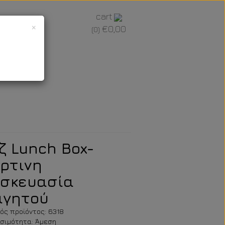
cart
×
€0,00
(0)
ζ Lunch Box-
ρτινη
σκευασία
γητού
ός προϊόντος: 6318
σιμότητα: Άμεση