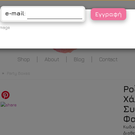
Είσοδος
e-mail:
Shop
About
Blog
Contact
»
Party Boxes
Ρο
Χά
Συ
Φα
Κωδικ
Διαθε