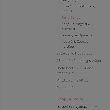
Cake Stands-Βάσεις
Donuts
Party Boxes
Βαζάκια Δοχεία &
Χωνάκια
Γυάλες με Βρυσάκι
Κουτιά & Συσκευή
ΠοπΚορν
Στόλισε Το Πάρτυ Σου
Αξεσουάρ Για Party & Δώρα
Photo Booth & Σύνθεση
Μπαλονιών
Μπαλόνια Με Ήλιον
Προσφορές!
Shop by color