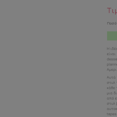
Τι
Ποσό
Η ιδέ
είναι
desse
plann
Αμερι
Αυτά 
στυλ 
κάθε 
μια δ
από ε
στυλ 
αυτοκ
tapes