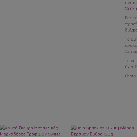
αγαπη
Στόλι
Για τ
προσθ
διάφα
Το αυ
ανακα
Αυτο
Το κο
έχει 
Photo 