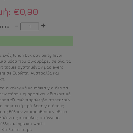
μή:
€0,90
-
+
τητα:
α ενός lunch box σαν party favor,
 μία μόδα που φιγουράρει σε όλα τα
rt tables αγαπημένων μας event
ers σε Ευρώπη, Αυστραλία και
κή.
τα οικολογικά κουτάκια για όλα τα
των πάρτυ, ομορφαίνουν διακριτικά
τραπέζι ενώ παράλληλα αποτελούν
ιακοσμητική πρόκληση για όσους
σάς θέλουν να προσθέσουν έξτρα
βάζοντας κορδέλες, σπάγγους,
όλλητα, tags και washi
. Στολίστε τα με