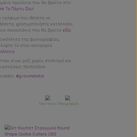
μένα προϊόντα που θα βρείτε στο
σε Το Πάρτυ Σου
!
α τρόφιμα που θέλετε να
έσετε, χρησιμοποιήστε κατάλληλα,
να σακουλάκια που θα βρείτε
εδώ
.
τοκόλλητο της φωτογραφίας,
λύψτε το στην κατηγορία
κόλλητα
.
υτάκι είναι ροζ, χωρίς στολισμό και
διαστάσεις 15x10x12cm.
credits:
@g.roumeliotis
Non‐toxic
Recyclable