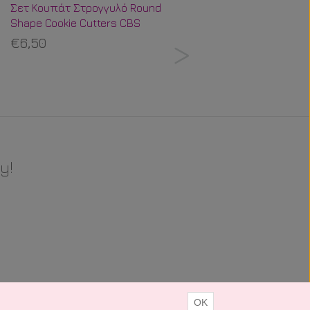
Σετ Κουπάτ Στρογγυλό Round
Popsicle Sticks Παστέλ
Shape Cookie Cutters CBS
Ουράνιο Τόξο
€6,50
€4,99
y!
OK