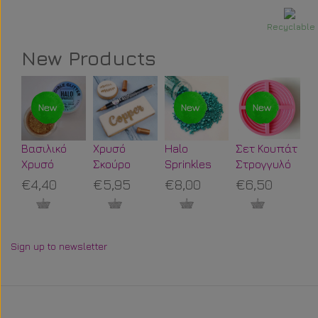
Recyclable
New Products
Βασιλικό
Χρυσό
Halo
Σετ Κουπάτ
Po
Χρυσό
Σκούρο
Sprinkles
Στρογγυλό
St
Βρώσιμο
Μεταλλικός
Luxury
Round
Π
€4,40
€5,95
€8,00
€6,50
€
Γκλίτερ
Μαρκαδόρος
Blends
Shape
Ο
Halo
Τροφίμων
Βεραμάν
Cookie
Τ
Sparkles-
Sweet
Βυθός 125g
Cutters CBS
Sweet
Stamp
Sign up to newsletter
Stamp