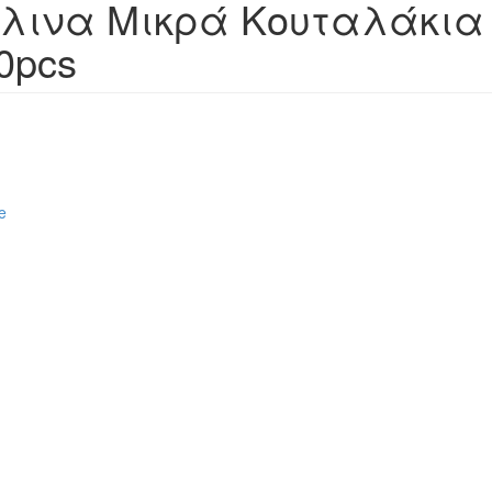
λινα Μικρά Κουταλάκια
0pcs