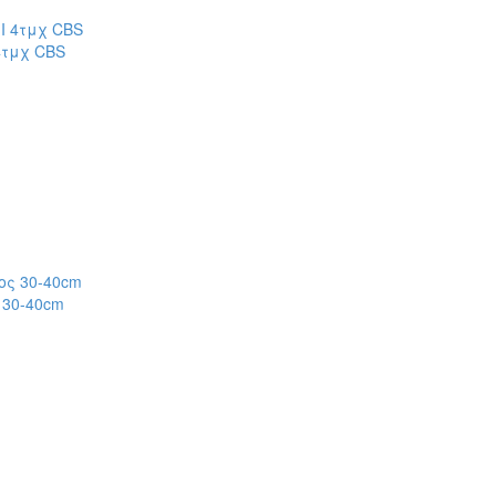
4τμχ CBS
 30-40cm