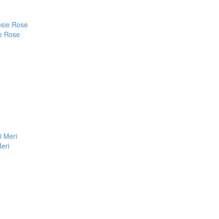
e Rose
eri