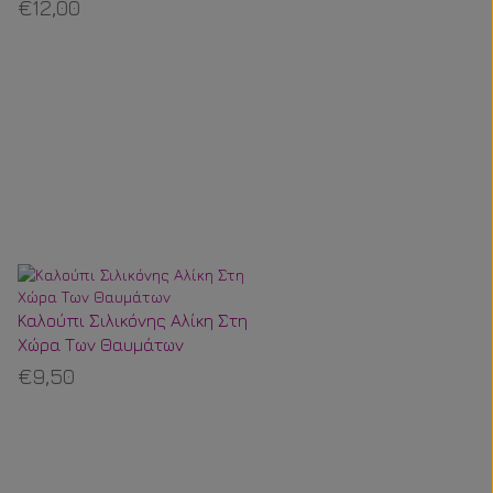
Rainbow Silicone Mold N.Y.
€12,00
Cake
Καλούπι Σιλικόνης Αλίκη Στη
Χώρα Των Θαυμάτων
€9,50