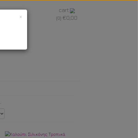
cart
×
€0,00
(0)