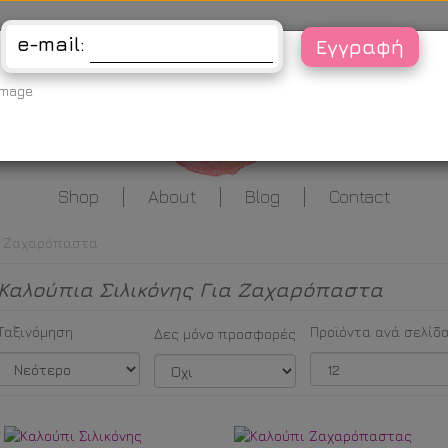
Είσοδος
e-mail:
Shop
About
Blog
Contact
ια Ζαχαρόπαστα
Καλούπια Σιλικόνης Για Ζαχαρόπαστα
Δες μόνο προσφορές