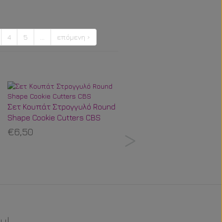
4
5
…
επόμενη ›
Σετ Κουπάτ Στρογγυλό Round
Popsicle Sticks Παστέλ
Shape Cookie Cutters CBS
Ουράνιο Τόξο
€6,50
€4,99
y!