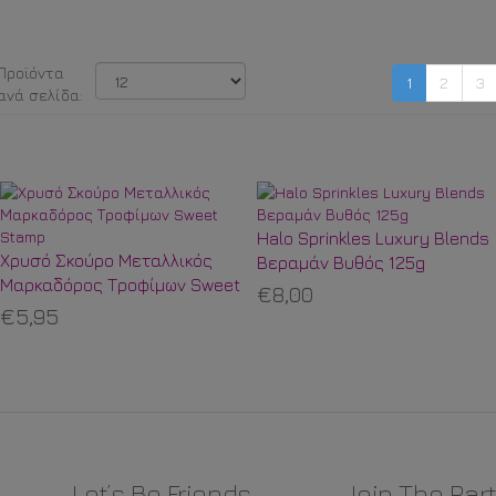
1
2
3
Halo Sprinkles Luxury Blends
Χρυσό Σκούρο Μεταλλικός
Βεραμάν Βυθός 125g
Μαρκαδόρος Τροφίμων Sweet
€8,00
Stamp
€5,95
Let’s Be Friends
Join The Part