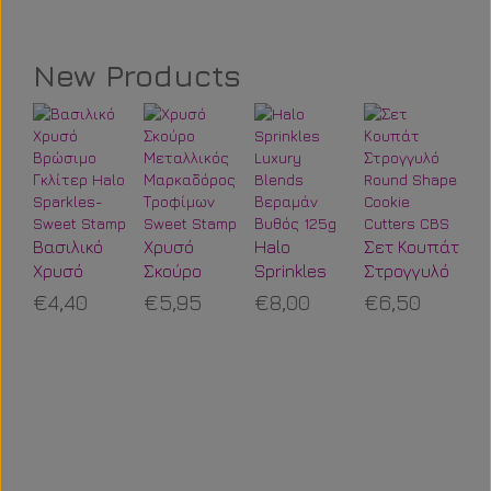
New Products
Po
St
Βασιλικό
Χρυσό
Halo
Σετ Κουπάτ
Π
€
Χρυσό
Σκούρο
Sprinkles
Στρογγυλό
Ο
Βρώσιμο
Μεταλλικός
Luxury
Round
€4,40
€5,95
€8,00
€6,50
Τ
Γκλίτερ
Μαρκαδόρος
Blends
Shape
Halo
Τροφίμων
Βεραμάν
Cookie
Sparkles-
Sweet
Βυθός 125g
Cutters CBS
Sweet
Stamp
Stamp