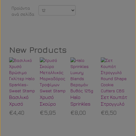
New Products
Po
St
Βασιλικό
Χρυσό
Halo
Σετ Κουπάτ
Π
€
Χρυσό
Σκούρο
Sprinkles
Στρογγυλό
Ο
Βρώσιμο
Μεταλλικός
Luxury
Round
€4,40
€5,95
€8,00
€6,50
Τ
Γκλίτερ
Μαρκαδόρος
Blends
Shape
Halo
Τροφίμων
Βεραμάν
Cookie
Sparkles-
Sweet
Βυθός 125g
Cutters CBS